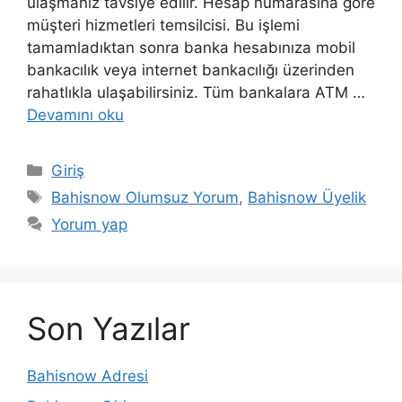
ulaşmanız tavsiye edilir. Hesap numarasına göre
müşteri hizmetleri temsilcisi. Bu işlemi
tamamladıktan sonra banka hesabınıza mobil
bankacılık veya internet bankacılığı üzerinden
rahatlıkla ulaşabilirsiniz. Tüm bankalara ATM …
Devamını oku
Kategoriler
Giriş
Etiketler
Bahisnow Olumsuz Yorum
,
Bahisnow Üyelik
Yorum yap
Son Yazılar
Bahisnow Adresi