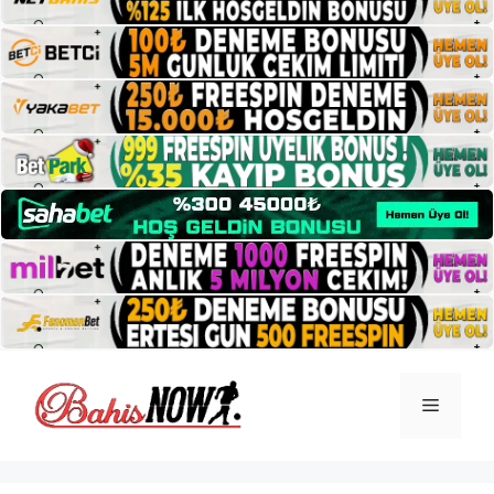
İçeriğe
atla
Menü