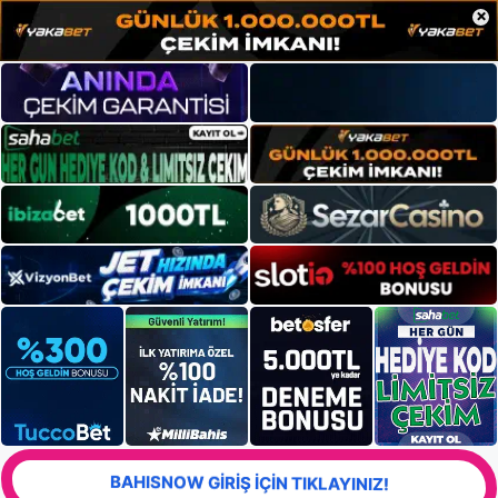
×
BAHISNOW GİRİŞ İÇİN TIKLAYINIZ!