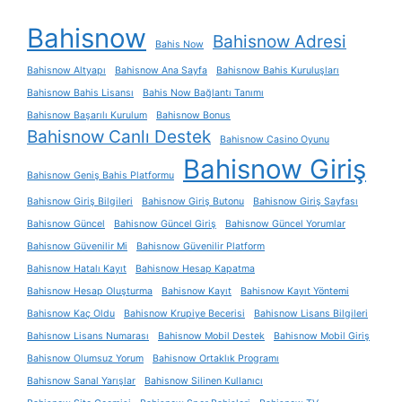
Bahisnow
Bahisnow Adresi
Bahis Now
Bahisnow Altyapı
Bahisnow Ana Sayfa
Bahisnow Bahis Kuruluşları
Bahisnow Bahis Lisansı
Bahis Now Bağlantı Tanımı
Bahisnow Başarılı Kurulum
Bahisnow Bonus
Bahisnow Canlı Destek
Bahisnow Casino Oyunu
Bahisnow Giriş
Bahisnow Geniş Bahis Platformu
Bahisnow Giriş Bilgileri
Bahisnow Giriş Butonu
Bahisnow Giriş Sayfası
Bahisnow Güncel
Bahisnow Güncel Giriş
Bahisnow Güncel Yorumlar
Bahisnow Güvenilir Mi
Bahisnow Güvenilir Platform
Bahisnow Hatalı Kayıt
Bahisnow Hesap Kapatma
Bahisnow Hesap Oluşturma
Bahisnow Kayıt
Bahisnow Kayıt Yöntemi
Bahisnow Kaç Oldu
Bahisnow Krupiye Becerisi
Bahisnow Lisans Bilgileri
Bahisnow Lisans Numarası
Bahisnow Mobil Destek
Bahisnow Mobil Giriş
Bahisnow Olumsuz Yorum
Bahisnow Ortaklık Programı
Bahisnow Sanal Yarışlar
Bahisnow Silinen Kullanıcı