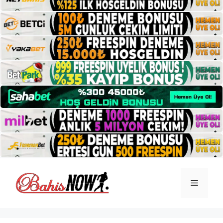
İçeriğe
atla
Menü