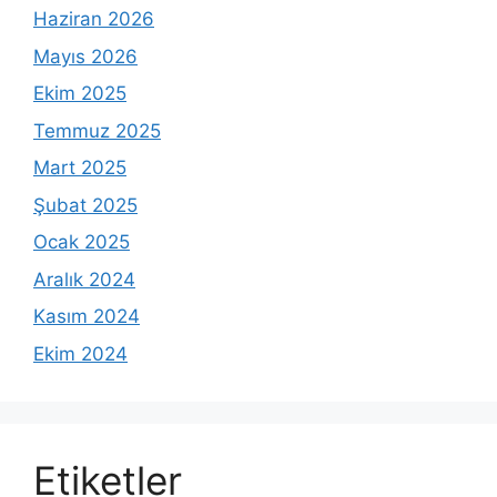
Haziran 2026
Mayıs 2026
Ekim 2025
Temmuz 2025
Mart 2025
Şubat 2025
Ocak 2025
Aralık 2024
Kasım 2024
Ekim 2024
Etiketler