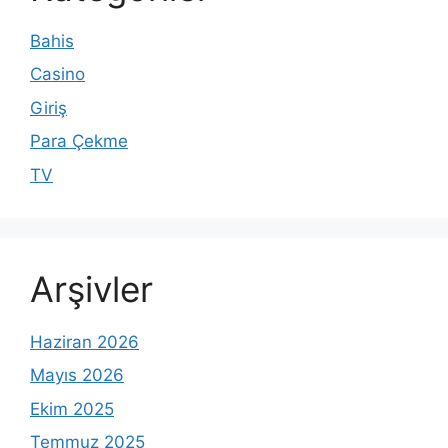
Bahis
Casino
Giriş
Para Çekme
TV
Arşivler
Haziran 2026
Mayıs 2026
Ekim 2025
Temmuz 2025