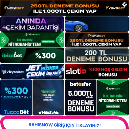
×
BAHISNOW GİRİŞ İÇİN TIKLAYINIZ!