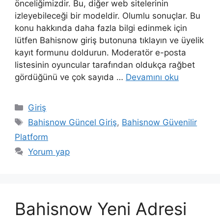
önceliğimizdir. Bu, diğer web sitelerinin
izleyebileceği bir modeldir. Olumlu sonuçlar. Bu
konu hakkında daha fazla bilgi edinmek için
lütfen Bahisnow giriş butonuna tıklayın ve üyelik
kayıt formunu doldurun. Moderatör e-posta
listesinin oyuncular tarafından oldukça rağbet
gördüğünü ve çok sayıda …
Devamını oku
Kategoriler
Giriş
Etiketler
Bahisnow Güncel Giriş
,
Bahisnow Güvenilir
Platform
Yorum yap
Bahisnow Yeni Adresi