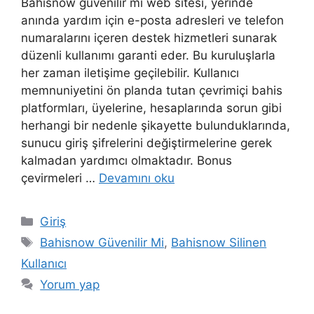
Bahisnow güvenilir mi web sitesi, yerinde
anında yardım için e-posta adresleri ve telefon
numaralarını içeren destek hizmetleri sunarak
düzenli kullanımı garanti eder. Bu kuruluşlarla
her zaman iletişime geçilebilir. Kullanıcı
memnuniyetini ön planda tutan çevrimiçi bahis
platformları, üyelerine, hesaplarında sorun gibi
herhangi bir nedenle şikayette bulunduklarında,
sunucu giriş şifrelerini değiştirmelerine gerek
kalmadan yardımcı olmaktadır. Bonus
çevirmeleri …
Devamını oku
Kategoriler
Giriş
Etiketler
Bahisnow Güvenilir Mi
,
Bahisnow Silinen
Kullanıcı
Yorum yap