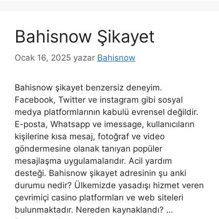
Bahisnow Şikayet
Ocak 16, 2025
yazar
Bahisnow
Bahisnow şikayet benzersiz deneyim.
Facebook, Twitter ve instagram gibi sosyal
medya platformlarının kabulü evrensel değildir.
E-posta, Whatsapp ve imessage, kullanıcıların
kişilerine kısa mesaj, fotoğraf ve video
göndermesine olanak tanıyan popüler
mesajlaşma uygulamalarıdır. Acil yardım
desteği. Bahisnow şikayet adresinin şu anki
durumu nedir? Ülkemizde yasadışı hizmet veren
çevrimiçi casino platformları ve web siteleri
bulunmaktadır. Nereden kaynaklandı? …